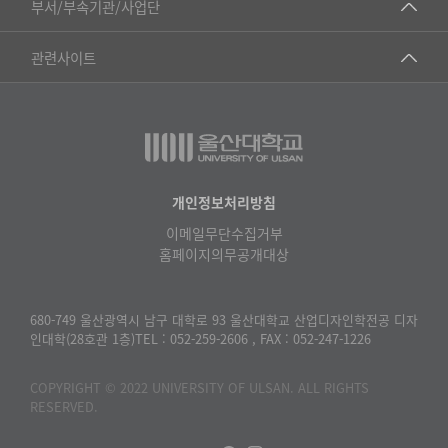
부서/부속기관/사업단
▷영어영문학과
공학교육혁신센터
건강가정지원센터
관련사이트
▷일본어·일본학과
과학영재교육원
교수협의회
▷중국어·중국학과
교무처교직팀
구내(경남)은행
▷프랑스어·프랑스학과
국어문화원
노동조합
▷스페인·중남미학과
국제교류처
생명윤리위원회
개인정보처리방침
▷역사·문화학과
기초과학연구소
이메일무단수집거부
온라인 기술거래 플랫폼
▷철학·상담학과
홈페이지의무공개대상
물리BK 미래혁신응집물질물리인재교육연구단
울산대신문
■사회과학대학
메이커스페이스
울산대학교 총동문회
680-749 울산광역시 남구 대학로 93 울산대학교 산업디자인학전공 디자
▷사회과학부
인대학(28호관 1층)TEL : 052-259-2606 , FAX : 052-247-1226
미래기술혁신융합형인재양성센터
울산대학교병원
ㆍ경제학전공
반구대암각화유적보존연구소
COPYRIGHT © 2022 UNIVERSITY OF ULSAN. ALL RIGHTS
캠퍼스안전관리
ㆍ행정학전공
RESERVED.
보육교사교육원
UCLASS
ㆍ국제관계학전공